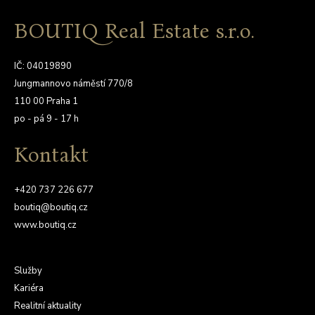
BOUTIQ Real Estate s.r.o.
IČ: 04019890
Jungmannovo náměstí 770/8
110 00 Praha 1
po - pá 9 - 17 h
Kontakt
+420 737 226 677
boutiq@boutiq.cz
www.boutiq.cz
Služby
Kariéra
Realitní aktuality