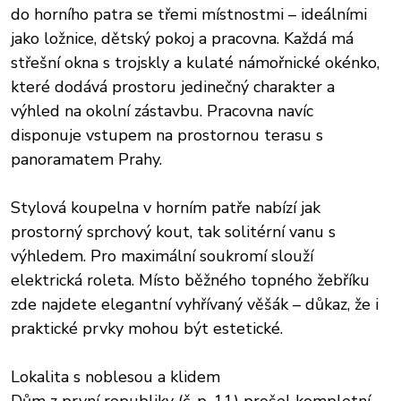
do horního patra se třemi místnostmi – ideálními
jako ložnice, dětský pokoj a pracovna. Každá má
střešní okna s trojskly a kulaté námořnické okénko,
které dodává prostoru jedinečný charakter a
výhled na okolní zástavbu. Pracovna navíc
disponuje vstupem na prostornou terasu s
panoramatem Prahy.
Stylová koupelna v horním patře nabízí jak
prostorný sprchový kout, tak solitérní vanu s
výhledem. Pro maximální soukromí slouží
elektrická roleta. Místo běžného topného žebříku
zde najdete elegantní vyhřívaný věšák – důkaz, že i
praktické prvky mohou být estetické.
Lokalita s noblesou a klidem
Dům z první republiky (č. p. 11) prošel kompletní