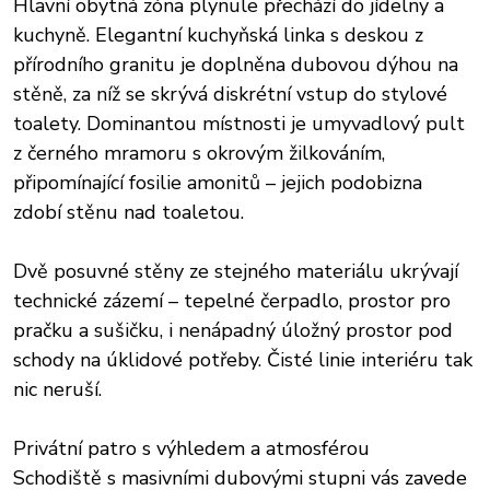
Hlavní obytná zóna plynule přechází do jídelny a
kuchyně. Elegantní kuchyňská linka s deskou z
přírodního granitu je doplněna dubovou dýhou na
stěně, za níž se skrývá diskrétní vstup do stylové
toalety. Dominantou místnosti je umyvadlový pult
z černého mramoru s okrovým žilkováním,
připomínající fosilie amonitů – jejich podobizna
zdobí stěnu nad toaletou.
Dvě posuvné stěny ze stejného materiálu ukrývají
technické zázemí – tepelné čerpadlo, prostor pro
pračku a sušičku, i nenápadný úložný prostor pod
schody na úklidové potřeby. Čisté linie interiéru tak
nic neruší.
Privátní patro s výhledem a atmosférou
Schodiště s masivními dubovými stupni vás zavede