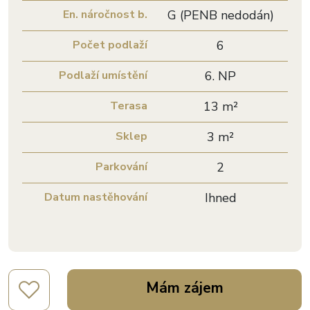
En. náročnost b.
G (PENB nedodán)
Počet podlaží
6
Podlaží umístění
6. NP
Terasa
13 m²
Sklep
3 m²
Parkování
2
Datum nastěhování
Ihned
Mám zájem