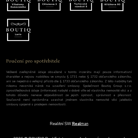
Poučení pro spotřebitele
Veškeré zveřejněné údaje obsažené v tomto inzerátu mají pouze informativní
charakter a nejsou nabídkou ve smyslu § 1731 nebo § 1732 občanského zákoníku,
ani se nejedná o veřejný příslib dle § 1733 občanského zákoníku. Z této nabídky tak
nikomu nevzniká nárok na uzavření smlouvy. Společnost Boutiq Group s.r.o.
zprostředkovává údaje (informace) nabyté v dobré víře od vlastníka nemovité věci a z
tohoto důvodu nenese odpovědnost ze jejich úplnost, správnost a přesnost.
Současně není oprávněna uzavírat jménem vlastníka nemovité věci jakékoliv
smlouvy spojené s prodejem nemovitosti.
Realitní SW
Real
man