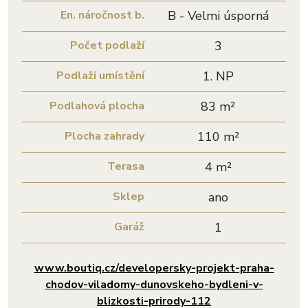
En. náročnost b.
B - Velmi úsporná
Počet podlaží
3
Podlaží umístění
1. NP
Podlahová plocha
83 m²
Plocha zahrady
110 m²
Terasa
4 m²
Sklep
ano
Garáž
1
www.boutiq.cz/developersky-projekt-praha-
chodov-viladomy-dunovskeho-bydleni-v-
blizkosti-prirody-112