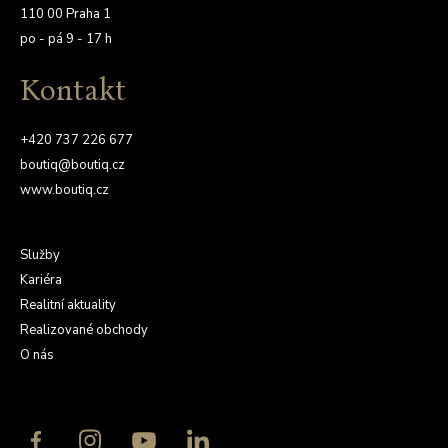
110 00 Praha 1
po - pá 9 - 17 h
Kontakt
+420 737 226 677
boutiq@boutiq.cz
www.boutiq.cz
Služby
Kariéra
Realitní aktuality
Realizované obchody
O nás