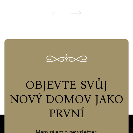
OBJEVTE SVŮJ
NOVÝ DOMOV JAKO
PRVNÍ
Mám zájem o newsletter.