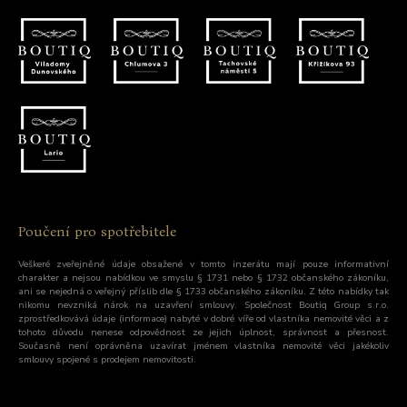
Poučení pro spotřebitele
Veškeré zveřejněné údaje obsažené v tomto inzerátu mají pouze informativní
charakter a nejsou nabídkou ve smyslu § 1731 nebo § 1732 občanského zákoníku,
ani se nejedná o veřejný příslib dle § 1733 občanského zákoníku. Z této nabídky tak
nikomu nevzniká nárok na uzavření smlouvy. Společnost Boutiq Group s.r.o.
zprostředkovává údaje (informace) nabyté v dobré víře od vlastníka nemovité věci a z
tohoto důvodu nenese odpovědnost ze jejich úplnost, správnost a přesnost.
Současně není oprávněna uzavírat jménem vlastníka nemovité věci jakékoliv
smlouvy spojené s prodejem nemovitosti.