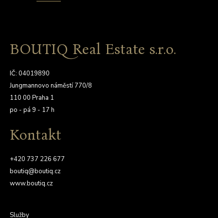
BOUTIQ Real Estate s.r.o.
IČ: 04019890
Jungmannovo náměstí 770/8
110 00 Praha 1
po - pá 9 - 17 h
Kontakt
+420 737 226 677
boutiq@boutiq.cz
www.boutiq.cz
Služby