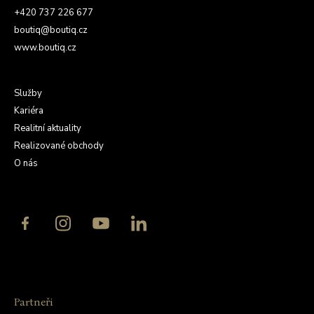
+420 737 226 677
boutiq@boutiq.cz
www.boutiq.cz
Služby
Kariéra
Realitní aktuality
Realizované obchody
O nás
Partneři