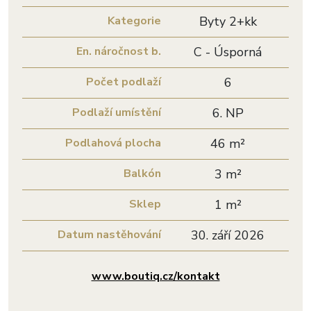
Kategorie
Byty 2+kk
En. náročnost b.
C - Úsporná
Počet podlaží
6
Podlaží umístění
6. NP
Podlahová plocha
46 m²
Balkón
3 m²
Sklep
1 m²
Datum nastěhování
30. září 2026
www.boutiq.cz/kontakt