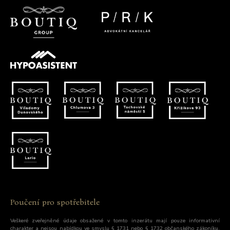
Poučení pro spotřebitele
Veškeré zveřejněné údaje obsažené v tomto inzerátu mají pouze informativní
charakter a nejsou nabídkou ve smyslu § 1731 nebo § 1732 občanského zákoníku,