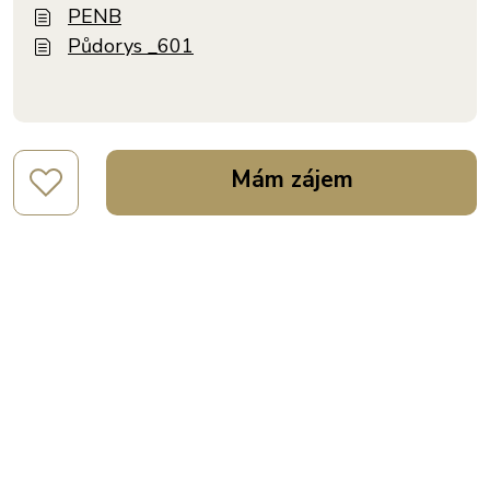
PENB
Půdorys _601
Mám zájem