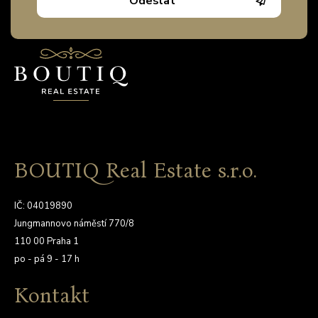
Odeslat
BOUTIQ Real Estate s.r.o.
IČ: 04019890
Jungmannovo náměstí 770/8
110 00 Praha 1
po - pá 9 - 17 h
Kontakt